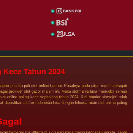
ng Kece Tahun 2024
n pecinta judi slot online hari ini. Pasalnya pada situs resmi slotsejati
berbagai provider slot gacor malam ini. Maka slotmania bisa mencoba semua
t online paling kece sepanjang tahun 2024. Kini bandar slotsejati telah
t dipastikan slotter Indonesia bisa dengan leluasa main slot online paling
Gagal
akan berbagai link alternatif slotsejati pada mesin pencarian google. Tentu