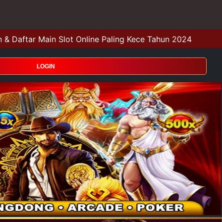
LOGIN